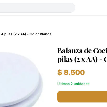
tooth
Auriculares con cable
Bazar
Cables y Adaptadores
Iluminaci
 A pilas (2 x AA) - Color Blanca
Balanza de Cocin
pilas (2 x AA) -
$ 8.500
Últimas 2 unidades