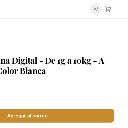
on LED
Iluminacion RGB
Receptores y Antenas
a Digital - De 1g a 10kg - A
 Color Blanca
Agregar al carrito